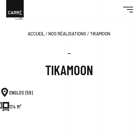
/
/
ACCUEIL
NOS RÉALISATIONS
TIKAMOON
DÉCOUVRIR CARRÉ
_
ENGAGEMENTS
TIKAMOON
RÉALISATIONS
ENGLOS (59)
DESIGN & BUILD
174 M²
ACTUALITÉS