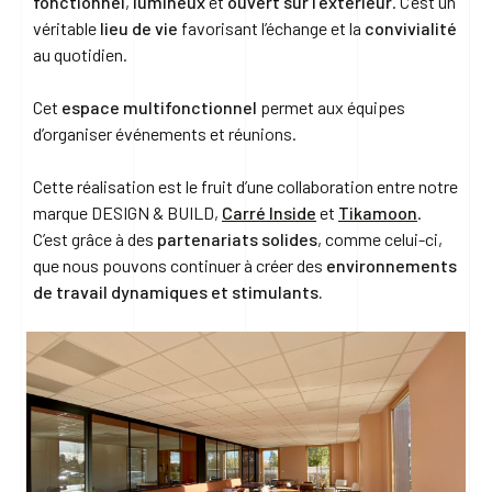
fonctionnel
,
lumineux
et
ouvert sur l’extérieur
. C’est un
véritable
lieu de vie
favorisant l’échange et la
convivialité
au quotidien.
Cet
espace multifonctionnel
permet aux équipes
d’organiser événements et réunions.
Cette réalisation est le fruit d’une collaboration entre notre
marque DESIGN & BUILD,
Carré Inside
et
Tikamoon
.
C’est grâce à des
partenariats solides
, comme celui-ci,
que nous pouvons continuer à créer des
environnements
de travail dynamiques et stimulants.