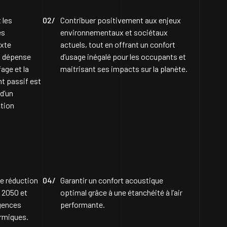
 les
02/
Contribuer positivement aux enjeux
es
environnementaux et sociétaux
exte
actuels, tout en offrant un confort
La dépense
d’usage inégalé pour les occupants et
age et la
maitrisant ses impacts sur la planète.
nt passif est
 d’un
ation
e réduction
04/
Garantir un confort acoustique
à 2050 et
optimal grâce à une étanchéité à l’air
igences
performante.
rmiques.