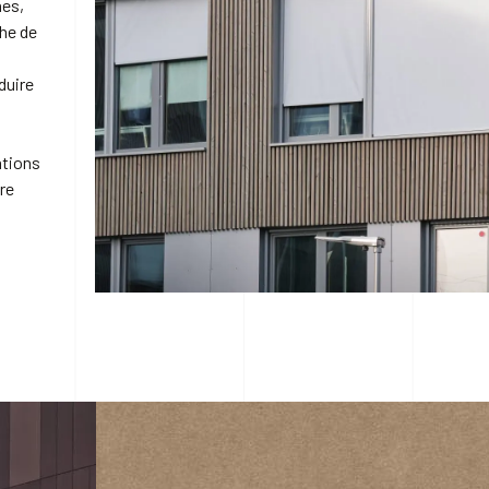
nes,
che de
duire
ations
re