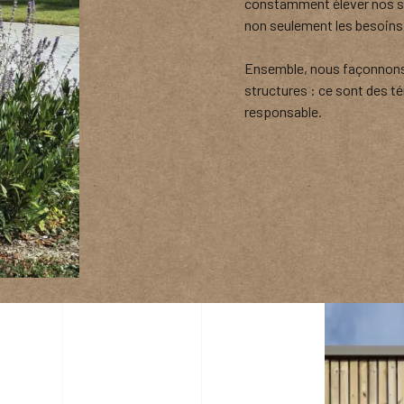
constamment élever nos st
non seulement les besoins 
Ensemble, nous façonnons 
structures : ce sont des 
responsable.