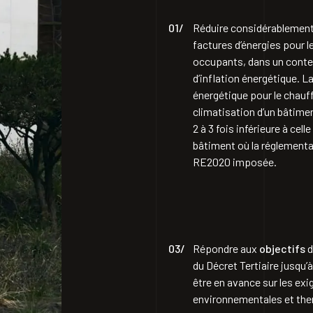
01/
Réduire considérablement
factures d’énergies pour l
occupants, dans un cont
d’inflation énergétique. 
énergétique pour le chauff
climatisation d’un bâtime
2 à 3 fois inférieure à celle
bâtiment où la réglement
RE2020 imposée.
03/
Répondre aux
objectifs
d
du Décret Tertiaire jusqu’
être en avance sur les ex
environnementales et the