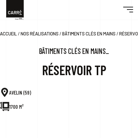
/
/
/
ACCUEIL
NOS RÉALISATIONS
BÂTIMENTS CLÉS EN MAINS
RÉSERVO
DÉCOUVRIR CARRÉ
BÂTIMENTS CLÉS EN MAINS_
ENGAGEMENTS
RÉSERVOIR TP
RÉALISATIONS
AVELIN (59)
DESIGN & BUILD
1700 M²
ACTUALITÉS