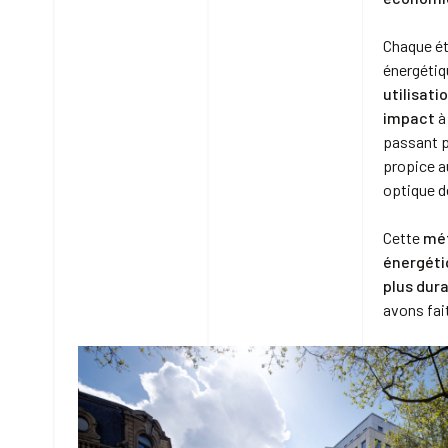
Chaque ét
énergétiq
utilisat
impact
à
passant p
propice a
optique de
Cette
mé
énergéti
plus dura
avons fait