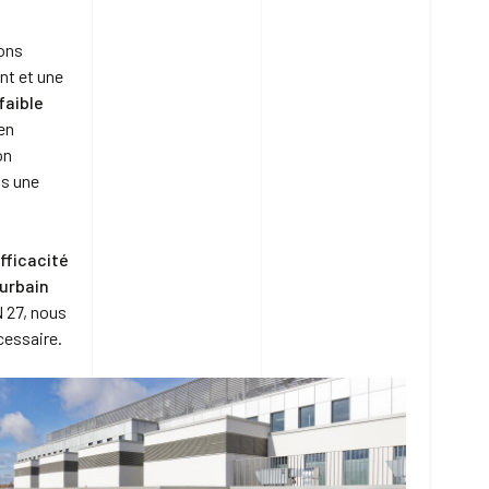
ions
nt et une
faible
en
on
ns une
fficacité
 urbain
N 27, nous
cessaire.