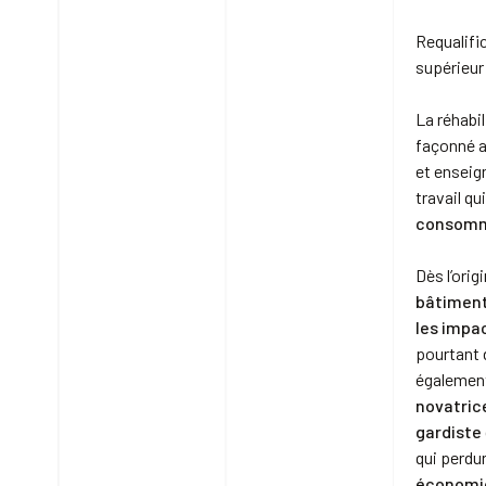
Requalifi
supérieur
La réhabil
façonné a
et enseig
travail qu
consomm
Dès l’orig
bâtiment
les impa
pourtant 
également
novatric
gardiste
qui perdu
économi