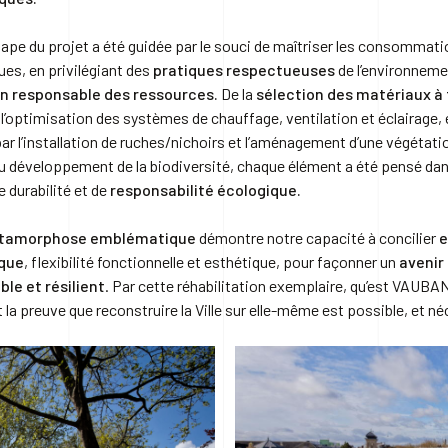
ape du projet a été guidée par le souci de maîtriser les consommat
ues, en privilégiant des
pratiques respectueuses
de l’environneme
ion responsable des ressources.
De la
sélection des matériaux à 
 l’optimisation des systèmes de chauffage, ventilation et éclairage, 
ar l’installation de ruches/nichoirs et l’aménagement d’une végétati
u développement de la biodiversité, chaque élément a été pensé da
 durabilité et de
responsabilité écologique.
tamorphose emblématique
démontre notre capacité à concilier
e
que
, flexibilité fonctionnelle et esthétique, pour façonner un
avenir
ble et résilient
. Par cette réhabilitation exemplaire, qu’est VAUBA
 la preuve que reconstruire la Ville sur elle-même est possible, et né