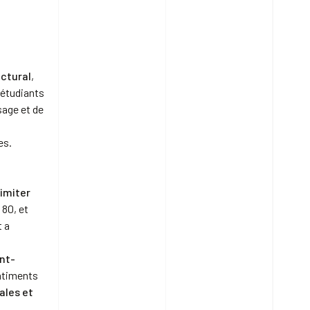
t
ctural
,
étudiants
sage et de
es.
u
limiter
 80, et
t a
ant-
bâtiments
ales et