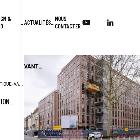
IGN &
NOUS
ACTUALITÉS
LD
CONTACTER
/
LORISATION
VAUBAN 27 IESEG
TION_