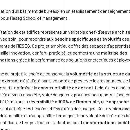
cation d’un bâtiment de bureaux en un établissement d’enseignemen
 pour l’Ieseg School of Management.
itation de cet édifice représente un véritable
chef-d’œuvre archite
vec soin, pour répondre aux
besoins spécifiques et évolutifs
des 
nants de l’IESEG. Ce projet ambitieux offre des espaces d’apprentis
i allie innovation, confort, praticité, et permettra une
maîtrise des
ations
grâce à la performance des solutions énergétiques déployé
ine du projet, le choix de conserver la
volumétrie et la structure d
 existan
t a été dicté par la volonté de préserver les ressources, de
cts
et d’optimiser la
constructibilité de cet actif
, daté des années
déjà devenu obsolète, voire dangereux pour ses occupants. L’accen
 été mis sur la
réversibilité à 100% de l’immeuble
, une
approche
e
qui anticipe les besoins et l’évolution des usages. Cette
vision av
de durabilité et d’adaptabilité témoigne d’une volonté de créer des 
rent dans le temps, tout en s’adaptant aux
transformations sociét
ques.