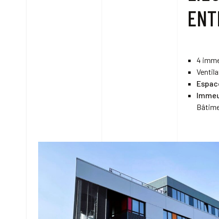
ENT
4 imme
Ventil
Espac
Immeu
Bâtim