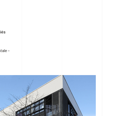
iés
tale –