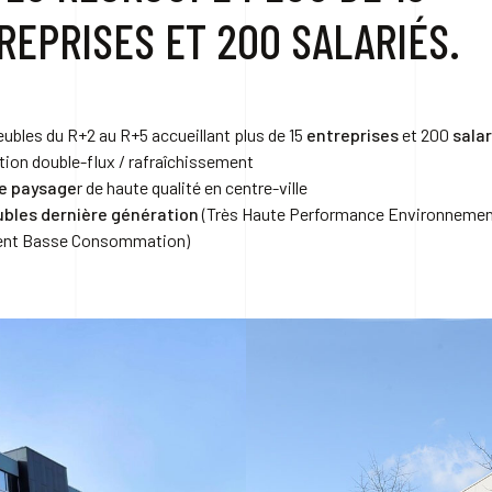
REPRISES ET 200 SALARIÉS.
ubles du R+2 au R+5 accueillant plus de 15
entreprises
et 200
salar
ation double-flux / rafraîchissement
e paysage
r de haute qualité en centre-ville
bles dernière génération
(Très Haute Performance Environnemen
ent Basse Consommation)