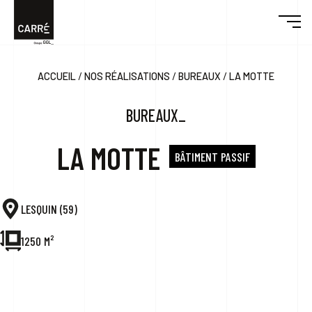
/
/
/
ACCUEIL
NOS RÉALISATIONS
BUREAUX
LA MOTTE
DÉCOUVRIR CARRÉ
BUREAUX_
ENGAGEMENTS
LA MOTTE
BÂTIMENT PASSIF
RÉALISATIONS
LESQUIN (59)
DESIGN & BUILD
1250 M²
ACTUALITÉS